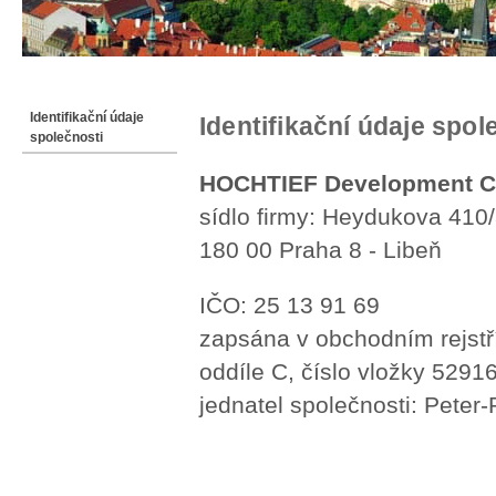
Jste zde
Identifikační údaje
Identifikační údaje společnosti
Identifikační údaje spol
společnosti
HOCHTIEF Development Cze
sídlo firmy: Heydukova 410
180 00 Praha 8 - Libeň
IČO: 25 13 91 69
zapsána v obchodním rejs
oddíle C, číslo vložky 5291
jednatel společnosti: Peter