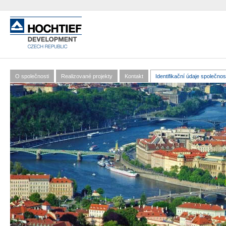
P
h
o
www.hochtief-
development.cz
O společnosti
Realizované projekty
Kontakt
Identifikační údaje společnos