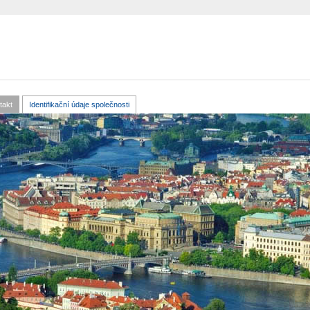
Přejít k
hlavnímu
obsahu
-
cz
takt
Identifikační údaje společnosti