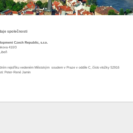
údaje společnosti
údaje společnosti
opment Czech Republic, s.r.o.
dukova 410/3
 Libeň
ním rejstříku vedeném Městským soudem v Praze v oddíle C, číslo vložky 52916
sti: Peter-René Jamin