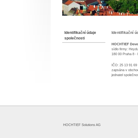
Jste zde
Identifikační údaje
Identifikační 
Identifikační 
společnosti
HOCHTIEF Devel
sídlo firmy: Hey
180 00 Praha 8 -
IČO: 25 13 91 69
zapsána v obchod
jednatel společno
HOCHTIEF Solutions AG